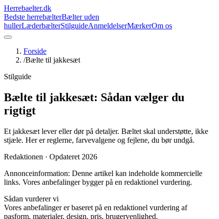
Herrebaelter
.dk
Bedste herrebælter
Bælter uden
huller
Læderbælter
Stilguide
Anmeldelser
Mærker
Om os
Forside
/
Bælte til jakkesæt
Stilguide
Bælte til jakkesæt: Sådan vælger du
rigtigt
Et jakkesæt lever eller dør på detaljer. Bæltet skal understøtte, ikke
stjæle. Her er reglerne, farvevalgene og fejlene, du bør undgå.
Redaktionen ·
Opdateret 2026
Annonceinformation: Denne artikel kan indeholde kommercielle
links. Vores anbefalinger bygger på en redaktionel vurdering.
Sådan vurderer vi
Vores anbefalinger er baseret på en redaktionel vurdering af
pasform, materialer, design, pris, brugervenlighed,