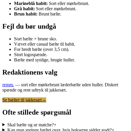
Marineblå habit:
Sort eller mørkebrunt.
Grå habit:
Sort eller mørkebrunt.
Brun habit:
Brunt bælte.
Fejl du bør undgå
Sort bælte + brune sko.
Vævet eller casual bælte til habit.
For bredt bælte (over 3,5 cm).
Stort logospænde.
Bælte med synlige, brugte huller.
Redaktionens valg
remm.
— sort eller mørkebrunt læderbælte uden huller. Diskret
spænde og rent udtryk til jakkesæt.
Se bælter til jakkesæt
→
Ofte stillede spørgsmål
Skal bælte og ur matche?
+
Kan man springe bæltet over, hvis bukserne sidder godt?
+