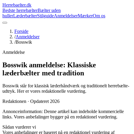
Herrebaelter
.dk
Bedste herrebælter
Bælter uden
huller
Læderbælter
Stilguide
Anmeldelser
Mærker
Om os
Forside
/
Anmeldelser
/
Bosswik
Anmeldelse
Bosswik anmeldelse: Klassiske
læderbælter med tradition
Bosswik står for klassisk læderhåndværk og traditionelt herrebælte-
udtryk. Her er vores redaktionelle vurdering.
Redaktionen ·
Opdateret 2026
Annonceinformation: Denne artikel kan indeholde kommercielle
links. Vores anbefalinger bygger på en redaktionel vurdering.
Sådan vurderer vi
Vores anbefalinger er baseret på en redaktionel vurdering af